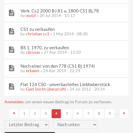
Verk. Cs2 2000 BJ.81 u. 1800 CS1 Bj.78
by
wutzl
» 20 Jul 2014 - 15:13
CS1 zu verkaufen
by
christian cs1
» 1 Mai 2014 - 08:30
BS 1, 1970, zu verkaufen
by
cbrosas
» 27 Apr 2014 - 13:50
Noch einer von den 778 (CS1 Bj 1974)
by
erkaem
» 24 Apr 2014 - 22:29
Fiat 124 CS0 - unverbasteltes Liebhaberstück
by
Gast (nicht überprüft)
» 24 Jul 2012 - 20:14
Seiten
Anmelden
, um einen neuen Beitrag im Forum zu verfassen.
1
2
3
4
5
6
7
8
9
…
Sortieren nach
Sortieren