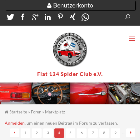
Direkt zum Inhalt
Benutzerkonto
Suc
Su
Fiat 124 Spider Club e.V.
Startseite
»
Foren
»
Marktplatz
Sie sind hier
Seiten
Anmelden
, um einen neuen Beitrag im Forum zu verfassen.
1
2
3
4
5
6
7
8
9
…