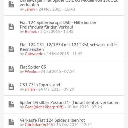
Unfallwagen Fiat Spider CS 2 US Modell von 1981 zu
verkaufen
by
Janny
» 24 Nov 2015 - 16:48
Fiat 124 Spidereuropa DS0 - Hilfe bei der
Preisfindung für den Verkauf
by
Remek
» 2 Okt 2015 - 13:43
Fiat 124 CS1, 12/1974 mit 121TKM, schwarz, mit H-
Kennzeichen
by
Catweazle
» 14 Mai 2015 - 11:42
Fiat Spider CS
by
Wenke
» 24 Jul 2015 - 07:34
CS1 77 in Topzustand
by
sirjan
» 24 Mai 2015 - 09:29
Spider DS silber Zustand 1- (Gutachten) zu verkaufen
by
Gast (nicht überprüft)
» 10 Jun 2015 - 07:24
Verkaufe Fiat 124 Spider silber/rot
by
Christian06145
» 15 Dez 2014 - 12:51