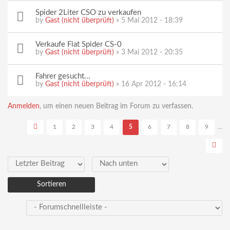
Spider 2Liter CSO zu verkaufen
by
Gast (nicht überprüft)
» 5 Mai 2012 - 18:39
Verkaufe Fiat Spider CS-0
by
Gast (nicht überprüft)
» 3 Mai 2012 - 20:35
Fahrer gesucht...
by
Gast (nicht überprüft)
» 16 Apr 2012 - 16:14
Seiten
Anmelden
, um einen neuen Beitrag im Forum zu verfassen.
1
2
3
4
5
6
7
8
9
…
Sortieren nach
Sortieren