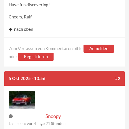
Have fun discovering!
Cheers, Ralf
nach oben
Zum Verfassen von Kommentaren bitte
Anmelden
oder
Registrieren
.
5 Okt 2025 - 13:56
#2
Snoopy
Last seen:
vor 4 Tage 21 Stunden