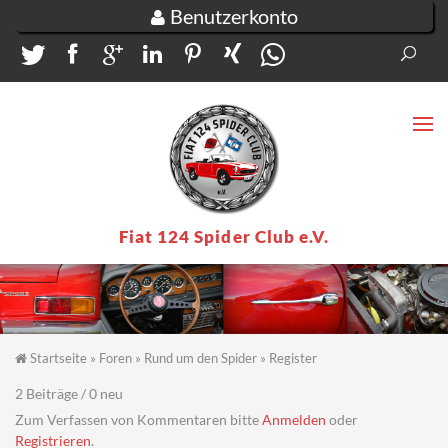
Direkt zum Inhalt
Benutzerkonto
Suc
Su
Fiat 124 Spider Club e.V.
Startseite
»
Foren
»
Rund um den Spider
»
Register
Sie sind hier
2 Beiträge / 0 neu
Zum Verfassen von Kommentaren bitte
Anmelden
oder
Registrieren
.