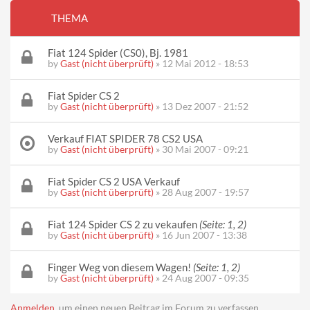
THEMA
Fiat 124 Spider (CS0), Bj. 1981
by
Gast (nicht überprüft)
» 12 Mai 2012 - 18:53
Fiat Spider CS 2
by
Gast (nicht überprüft)
» 13 Dez 2007 - 21:52
Verkauf FIAT SPIDER 78 CS2 USA
by
Gast (nicht überprüft)
» 30 Mai 2007 - 09:21
Fiat Spider CS 2 USA Verkauf
by
Gast (nicht überprüft)
» 28 Aug 2007 - 19:57
Fiat 124 Spider CS 2 zu vekaufen
(Seite:
1
,
2
)
by
Gast (nicht überprüft)
» 16 Jun 2007 - 13:38
Finger Weg von diesem Wagen!
(Seite:
1
,
2
)
by
Gast (nicht überprüft)
» 24 Aug 2007 - 09:35
Seiten
Anmelden
, um einen neuen Beitrag im Forum zu verfassen.