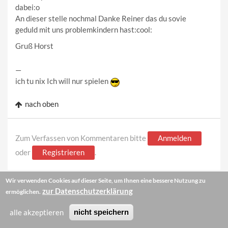
dabei:o
An dieser stelle nochmal Danke Reiner das du sovie
geduld mit uns problemkindern hast:cool:
Gruß Horst
—
ich tu nix Ich will nur spielen
nach oben
Zum Verfassen von Kommentaren bitte
Anmelden
oder
Registrieren
.
Wir verwenden Cookies auf dieser Seite, um Ihnen eine bessere Nutzung zu
19 Okt 2012 - 20:27
#20
zur Datenschutzerklärung
ermöglichen.
alle akzeptieren
nicht speichern