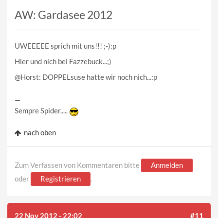
AW: Gardasee 2012
UWEEEEE sprich mit uns!!! ;-):p
Hier und nich bei Fazzebuck...;)
@Horst: DOPPELsuse hatte wir noch nich...:p
—
Sempre Spider.....
nach oben
Zum Verfassen von Kommentaren bitte
Anmelden
oder
Registrieren
.
22 Nov 2012 - 22:02
#11