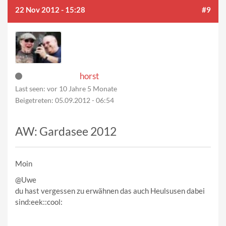
22 Nov 2012 - 15:28
#9
horst
Last seen:
vor 10 Jahre 5 Monate
Beigetreten:
05.09.2012 - 06:54
AW: Gardasee 2012
Moin
@Uwe
du hast vergessen zu erwähnen das auch Heulsusen dabei
sind:eek::cool:
—