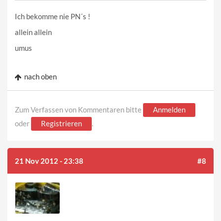
Ich bekomme nie PN´s !
allein allein
umus
nach oben
Zum Verfassen von Kommentaren bitte
Anmelden
oder
Registrieren
.
21 Nov 2012 - 23:38
#8