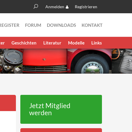
Anmelden
Registrieren
Suche
Suchformular
REGISTER
FORUM
DOWNLOADS
KONTAKT
ter
Geschichten
Literatur
Modelle
Links
Jetzt Mitglied
werden