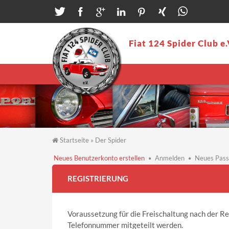
Direkt zum Inhalt
Fiat 124 Spider Club e.
Startseite
»
Der Spider
Sie sind hier
Neues Benutzerkonto erstellen
(aktiver
Anmelden
Neues Pass
Reiter)
Haupt-Reiter
REGISTRIERUNG
Voraussetzung für die Freischaltung nach der Re
Telefonnummer mitgeteilt werden.