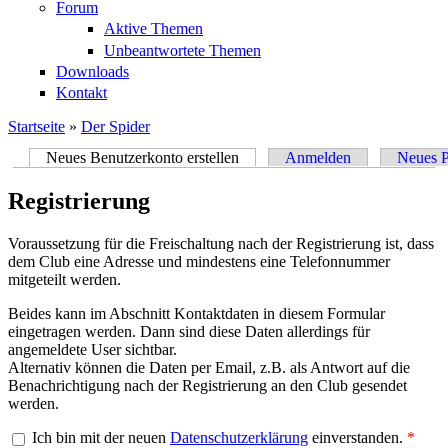
Forum
Aktive Themen
Unbeantwortete Themen
Downloads
Kontakt
Startseite
»
Der Spider
Sie sind hier
Neues Benutzerkonto erstellen
(aktiver Reiter)
Anmelden
Neues P
Haupt-Reiter
Registrierung
Voraussetzung für die Freischaltung nach der Registrierung ist, dass
dem Club eine Adresse und mindestens eine Telefonnummer
mitgeteilt werden.
Beides kann im Abschnitt Kontaktdaten in diesem Formular
eingetragen werden. Dann sind diese Daten allerdings für
angemeldete User sichtbar.
Alternativ können die Daten per Email, z.B. als Antwort auf die
Benachrichtigung nach der Registrierung an den Club gesendet
werden.
Ich bin mit der neuen
Datenschutzerklärung
einverstanden.
*