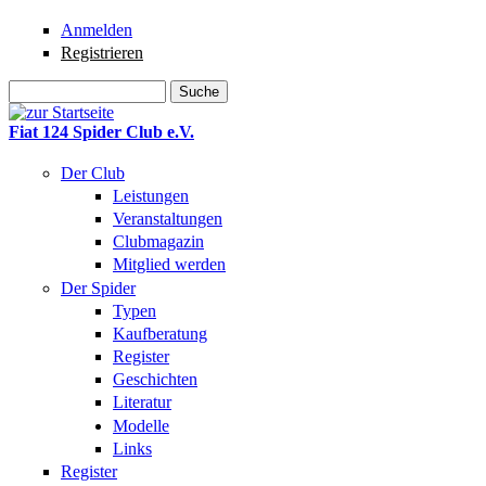
Direkt zum Inhalt
Anmelden
Registrieren
Suche
Suchformular
Fiat 124 Spider Club e.V.
Der Club
Leistungen
Veranstaltungen
Clubmagazin
Mitglied werden
Der Spider
Typen
Kaufberatung
Register
Geschichten
Literatur
Modelle
Links
Register