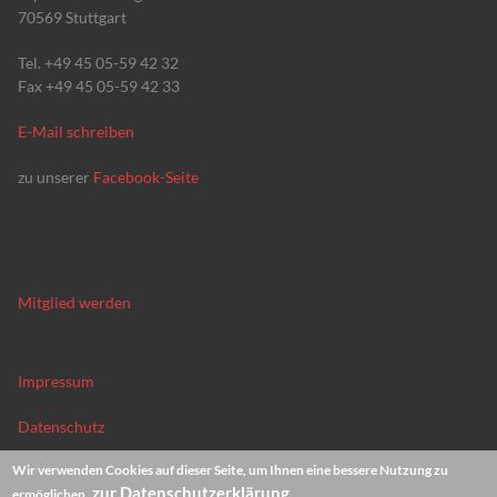
70569 Stuttgart
Tel. +49 45 05-59 42 32
Fax +49 45 05-59 42 33
E-Mail schreiben
zu unserer
Facebook-Seite
Mitglied werden
Impressum
Datenschutz
Wir verwenden Cookies auf dieser Seite, um Ihnen eine bessere Nutzung zu
News-Archiv
zur Datenschutzerklärung
ermöglichen.