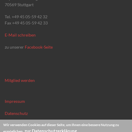
70569 Stuttgart
Tel. +49 45 05-59 42 32
Fax +49 45 05-59 42 33
E-Mail schreiben
zu unserer
Facebook-Seite
Mitglied werden
Impressum
Datenschutz
Wir verwenden Cookies auf dieser Seite, um Ihnen eine bessere Nutzung zu
News-Archiv
zur Datenschutzerklärung
ermöglichen.