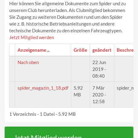
Hier können Sie allgemeine Dokumente zum Spider und zu
unserem Club herunterladen. Als Clubmitglied bekommen
Sie Zugang zu weiteren Dokumenten rund um den Spider
wie z. B. historische Betriebsanleitungen und andere
technische Dokumente zu den einzelnen Fahrzeugtypen.
Jetzt Mitglied werden
Anzeigename
Größe
geändert
Beschrei
Nach oben
22 Jun
2019 -
08:40
spider_magazin_1_18.pdf
5.92
7 Mär
spider_ma
MB
2020 -
12:58
1 Verzeichnis - 1 Datei - 5.92 MB
Jetzt Mitglied werden