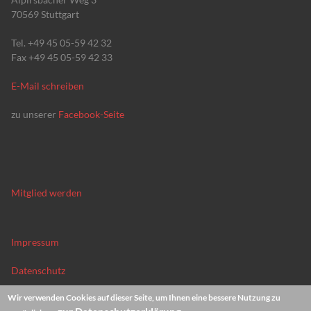
70569 Stuttgart
Tel. +49 45 05-59 42 32
Fax +49 45 05-59 42 33
E-Mail schreiben
zu unserer
Facebook-Seite
Mitglied werden
Impressum
Datenschutz
Wir verwenden Cookies auf dieser Seite, um Ihnen eine bessere Nutzung zu
News-Archiv