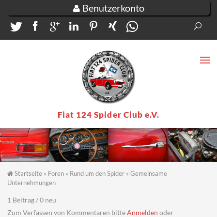
Direkt zum Inhalt
Benutzerkonto
Suc
Su
Fiat 124 Spider Club e.V.
Startseite
»
Foren
»
Rund um den Spider
»
Gemeinsame
Sie sind hier
Unternehmungen
1 Beitrag / 0 neu
Zum Verfassen von Kommentaren bitte
Anmelden
oder