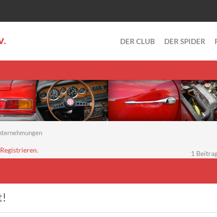
V.
DER CLUB
DER SPIDER
nternehmungen
Registrieren
.
1 Beitrag
t!