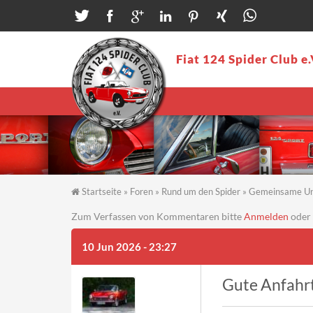
Direkt zum Inhalt
Fiat 124 Spider Club e.
Startseite
»
Foren
»
Rund um den Spider
»
Gemeinsame U
Sie sind hier
Zum Verfassen von Kommentaren bitte
Anmelden
oder
10 Jun 2026 - 23:27
Gute Anfahr