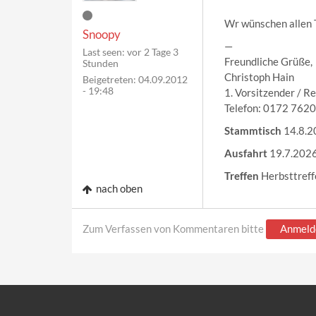
Wr wünschen allen 
Snoopy
—
Last seen:
vor 2 Tage 3
Freundliche Grüße,
Stunden
Christoph Hain
Beigetreten:
04.09.2012
- 19:48
1. Vorsitzender / R
Telefon: 0172 762
Stammtisch
14.8.2
Ausfahrt
19.7.202
Treffen
Herbsttreff
nach oben
Zum Verfassen von Kommentaren bitte
Anmeld