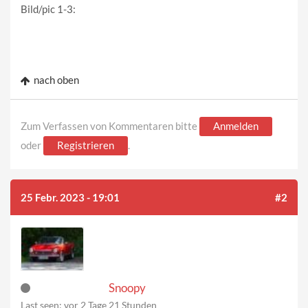
Bild/pic 1-3:
nach oben
Zum Verfassen von Kommentaren bitte
Anmelden
oder
Registrieren
.
25 Febr. 2023 - 19:01
#2
Snoopy
Last seen:
vor 2 Tage 21 Stunden