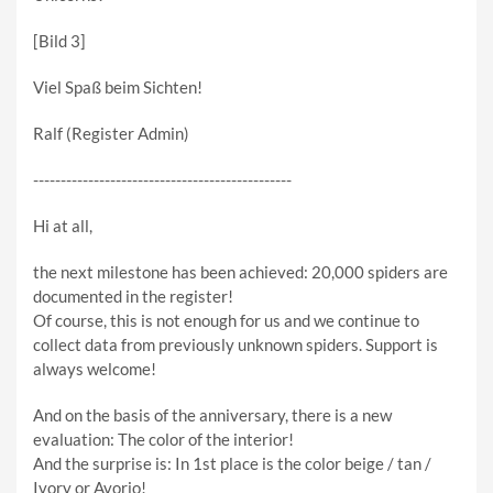
[Bild 3]
Viel Spaß beim Sichten!
Ralf (Register Admin)
-----------------------------------------------
Hi at all,
the next milestone has been achieved: 20,000 spiders are
documented in the register!
Of course, this is not enough for us and we continue to
collect data from previously unknown spiders. Support is
always welcome!
And on the basis of the anniversary, there is a new
evaluation: The color of the interior!
And the surprise is: In 1st place is the color beige / tan /
Ivory or Avorio!