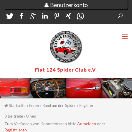
Direkt zum Inhalt
Benutzerkonto
Suc
Su
Fiat 124 Spider Club e.V.
Startseite
»
Foren
»
Rund um den Spider
»
Register
Sie sind hier
3 Beiträge / 0 neu
Zum Verfassen von Kommentaren bitte
Anmelden
oder
Registrieren
.