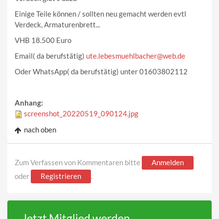
Einige Teile können / sollten neu gemacht werden evtl
Verdeck, Armaturenbrett...
VHB 18.500 Euro
Email( da berufstätig)
ute.lebesmuehlbacher@web.de
Oder WhatsApp( da berufstätig) unter 01603802112
Anhang:
screenshot_20220519_090124.jpg
nach oben
Zum Verfassen von Kommentaren bitte
Anmelden
oder
Registrieren
.
Jetzt Mitglied werden