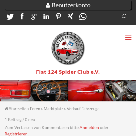
Direkt zum Inhalt
Benutzerkonto
Suc
Su
Fiat 124 Spider Club e.V.
Startseite
»
Foren
»
Marktplatz
»
Verkauf Fahrzeuge
Sie sind hier
1 Beitrag / 0 neu
Zum Verfassen von Kommentaren bitte
Anmelden
oder
Registrieren
.