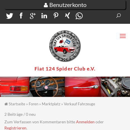
Direkt zum Inhalt
Benutzerkonto
Suc
Su
Fiat 124 Spider Club e.V.
Startseite
»
Foren
»
Marktplatz
»
Verkauf Fahrzeuge
Sie sind hier
2 Beiträge / 0 neu
Zum Verfassen von Kommentaren bitte
Anmelden
oder
Registrieren
.