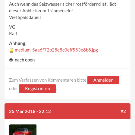
Auch wenn das Salzwasser sicher rostfördernd ist, lädt
dieser Anblick zum Träumen ein!
Viel Spaß dabei!
VG
Ralf
Anhang:
medium_5aa6f72b28e8c0eff553e8b8.jpg
nach oben
Zum Verfassen von Kommentaren bitte
Anmelden
oder
Registrieren
.
25 Mär 2018 - 22:12
#2