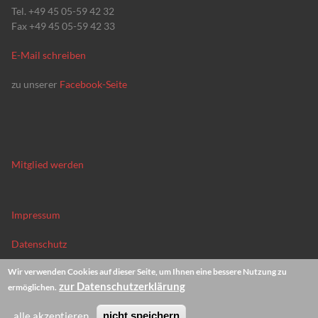
Tel. +49 45 05-59 42 32
Fax +49 45 05-59 42 33
E-Mail schreiben
zu unserer
Facebook-Seite
Mitglied werden
Impressum
Datenschutz
Wir verwenden Cookies auf dieser Seite, um Ihnen eine bessere Nutzung zu
News-Archiv
zur Datenschutzerklärung
ermöglichen.
alle akzeptieren
nicht speichern