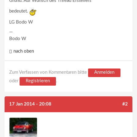
Grund: Auf Wunsch des Thread Erstellers "
bedeutet.
LG Bodo W
—
Bodo W
nach oben
Zum Verfassen von Kommentaren bitte
Anmelden
oder
Registrieren
.
17 Jan 2014 - 20:08
#2