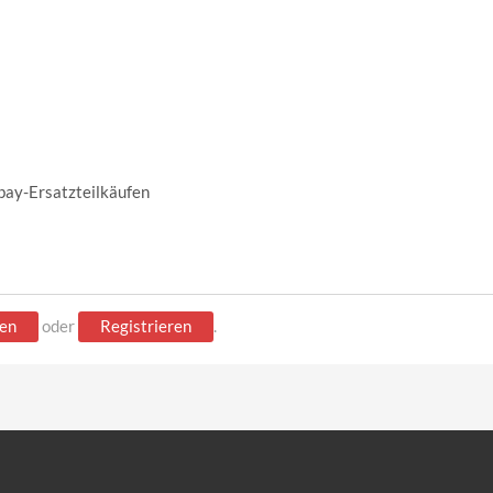
bay-Ersatzteilkäufen
en
oder
Registrieren
.