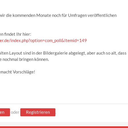
s wir die kommenden Monate noch für Umfragen veröffentlichen
 findet Ihr hier:
der.de/index.php?option=com_poll&Itemid=149
ten Layout sind in der Bildergalerie abgelegt, aber auch so alt, dass
e nochmal bringen können.
 macht Vorschläge!
en
oder
Registrieren
.