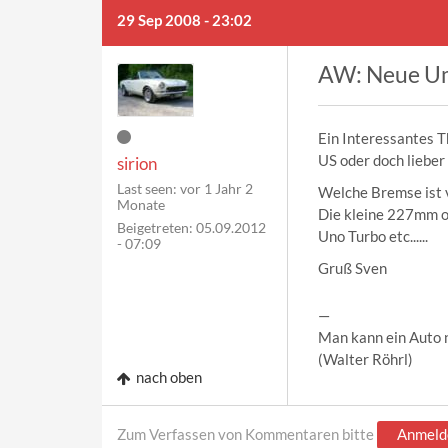
29 Sep 2008 - 23:02
AW: Neue U
Ein Interessantes 
US oder doch lieber
sirion
Last seen:
vor 1 Jahr 2
Welche Bremse ist 
Monate
Die kleine 227mm 
Beigetreten:
05.09.2012
Uno Turbo etc......
- 07:09
Gruß Sven
—
Man kann ein Auto n
(Walter Röhrl)
nach oben
Zum Verfassen von Kommentaren bitte
Anmeld