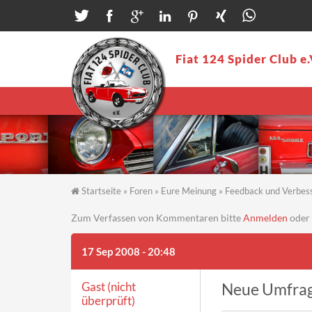
Direkt zum Inhalt
Fiat 124 Spider Club e.
Startseite
»
Foren
»
Eure Meinung
»
Feedback und Verbes
Sie sind hier
Zum Verfassen von Kommentaren bitte
Anmelden
oder
17 Sep 2008 - 20:48
Gast (nicht
Neue Umfra
überprüft)