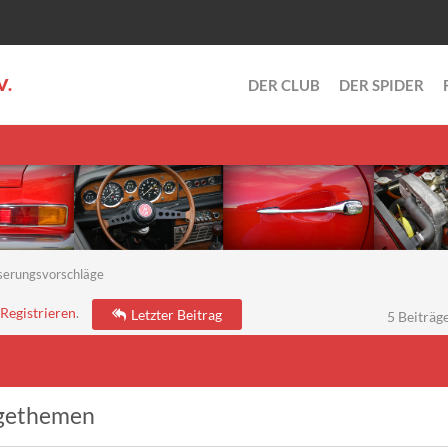
V.
DER CLUB
DER SPIDER
serungsvorschläge
Registrieren
.
Letzter Beitrag
5 Beiträge
gethemen