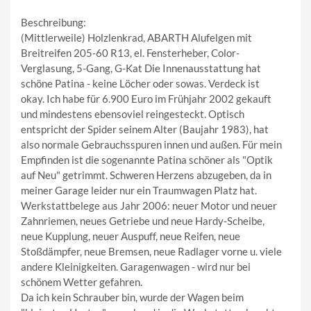
Beschreibung:
(Mittlerweile) Holzlenkrad, ABARTH Alufelgen mit
Breitreifen 205-60 R13, el. Fensterheber, Color-
Verglasung, 5-Gang, G-Kat Die Innenausstattung hat
schöne Patina - keine Löcher oder sowas. Verdeck ist
okay. Ich habe für 6.900 Euro im Frühjahr 2002 gekauft
und mindestens ebensoviel reingesteckt. Optisch
entspricht der Spider seinem Alter (Baujahr 1983), hat
also normale Gebrauchsspuren innen und außen. Für mein
Empfinden ist die sogenannte Patina schöner als "Optik
auf Neu" getrimmt. Schweren Herzens abzugeben, da in
meiner Garage leider nur ein Traumwagen Platz hat.
Werkstattbelege aus Jahr 2006: neuer Motor und neuer
Zahnriemen, neues Getriebe und neue Hardy-Scheibe,
neue Kupplung, neuer Auspuff, neue Reifen, neue
Stoßdämpfer, neue Bremsen, neue Radlager vorne u. viele
andere Kleinigkeiten. Garagenwagen - wird nur bei
schönem Wetter gefahren.
Da ich kein Schrauber bin, wurde der Wagen beim