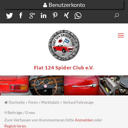
Direkt zum Inhalt
Benutzerkonto
Suc
Su
Fiat 124 Spider Club e.V.
Startseite
»
Foren
»
Marktplatz
»
Verkauf Fahrzeuge
Sie sind hier
4 Beiträge / 0 neu
Zum Verfassen von Kommentaren bitte
Anmelden
oder
Registrieren
.