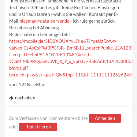
"kleinsten Husten" umgehend in die Werkstatt gebracht.
Technisch TOP und es gibt keine Rostlöcher. Einsteigen
und in Urlaub fahren - wohin Sie wollen! Kontakt per E-
Mail:
niceman@data-server.de
- ich rufe gerne zurück.
Barzahlung bei Abholung.
Bilder habe ich hier eingestellt:
https://mobile.de/SID2XOUXYy1RIe6TJYqeUzEoA-t-
vaNexlCsAsCsK%f3P%f3R~BmSB11LsearchPublicJ11812338
t-vctpLtt~BmPA1A1B20B13%81%5e-t-
vCaMiMkPRQuSeUnVb_X_Y_x_yprsO~BSRA6B13A2D8800H7
bin/da.pl?
bereich=pkw&sr_qual=GN&top=11&id=1111111126262455
von: 124NiceMan
nach oben
Zum Verfassen von Kommentaren bitte
Anmelden
oder
Registrieren
.