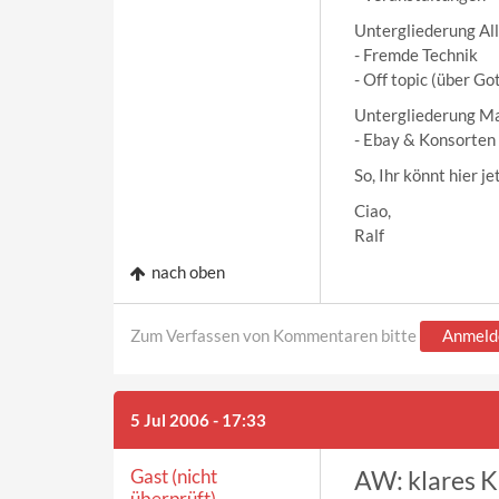
Untergliederung Alle
- Fremde Technik
- Off topic (über Got
Untergliederung Ma
- Ebay & Konsorten
So, Ihr könnt hier 
Ciao,
Ralf
nach oben
Zum Verfassen von Kommentaren bitte
Anmeld
5 Jul 2006 - 17:33
Gast (nicht
AW: klares 
überprüft)