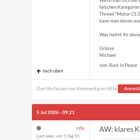
Wenn man sich die B
falschen Kategorien
Thread "Motor CS 2 
kann man davon ausg
Was haltet ihr davo
Grüsse
Michael
von: Rust In Peace
nach oben
Zum Verfassen von Kommentaren bitte
Anmeld
5 Jul 2006 - 09:21
rdv
AW: klares 
Last seen:
vor 1 Tag 10