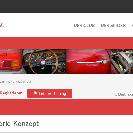
V.
DER CLUB
DER SPIDER
serungsvorschläge
Registrieren
.
Letzter Beitrag
3 Beiträge
gorie-Konzept