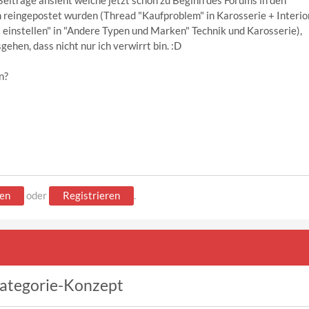
eiträge ansieht welche jetzt schon zu Beginn des Forums in den
 reingepostet wurden (Thread "Kaufproblem" in Karosserie + Interior
einstellen" in "Andere Typen und Marken" Technik und Karosserie),
ehen, dass nicht nur ich verwirrt bin. :D
n?
en
oder
Registrieren
.
Kategorie-Konzept