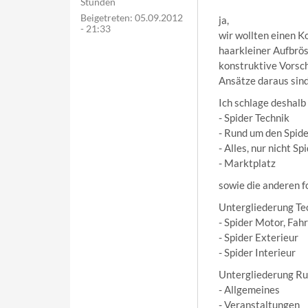
Stunden
Beigetreten:
05.09.2012
ja,
- 21:33
wir wollten einen K
haarkleiner Aufbrös
konstruktive Vorsch
Ansätze daraus sind
Ich schlage deshal
- Spider Technik
- Rund um den Spid
- Alles, nur nicht S
- Marktplatz
sowie die anderen f
Untergliederung Te
- Spider Motor, Fah
- Spider Exterieur
- Spider Interieur
Untergliederung Ru
- Allgemeines
- Veranstaltungen