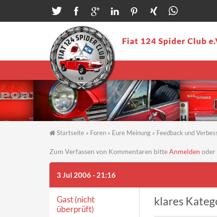
Direkt zum Inhalt
Fiat 124 Spider Club e.
Startseite
»
Foren
»
Eure Meinung
»
Feedback und Verbes
Sie sind hier
Zum Verfassen von Kommentaren bitte
Anmelden
oder
3 Jul 2006 - 21:16
Gast (nicht
klares Kate
überprüft)