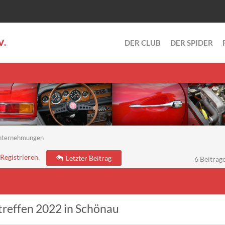
V.
DER CLUB
DER SPIDER
nternehmungen
Registrieren
.
Letzter Beitrag
6 Beiträge
reffen 2022 in Schönau