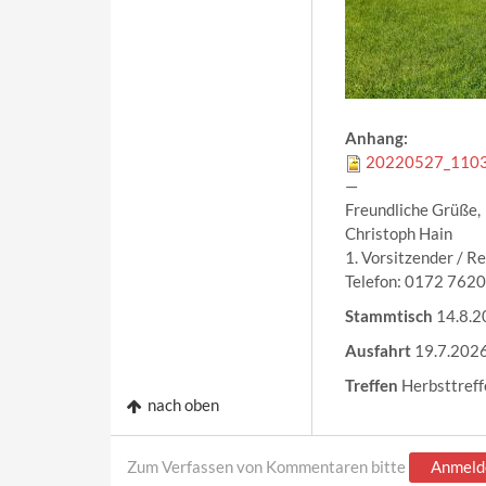
Anhang:
20220527_1103
—
Freundliche Grüße,
Christoph Hain
1. Vorsitzender / R
Telefon: 0172 762
Stammtisch
14.8.2
Ausfahrt
19.7.202
Treffen
Herbsttreff
nach oben
Zum Verfassen von Kommentaren bitte
Anmeld