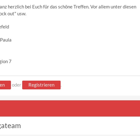
nz herzlich bei Euch für das schöne Treffen. Vor allem unter diesen
ck out" usw.
efeld
 Paula
gion 7
en
oder
Registrieren
.
gateam