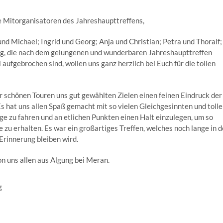
e Mitorganisatoren des Jahreshaupttreffens,
 und Michael; Ingrid und Georg; Anja und Christian; Petra und Thoralf;
g, die nach dem gelungenen und wunderbaren Jahreshaupttreffen
 aufgebrochen sind, wollen uns ganz herzlich bei Euch für die tollen
hr schönen Touren uns gut gewählten Zielen einen feinen Eindruck der
Es hat uns allen Spaß gemacht mit so vielen Gleichgesinnten und toll
ge zu fahren und an etlichen Punkten einen Halt einzulegen, um so
 zu erhalten. Es war ein großartiges Treffen, welches noch lange in d
rinnerung bleiben wird.
n uns allen aus Algung bei Meran.
g