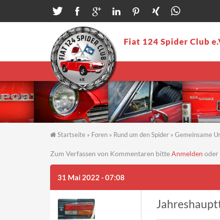
Direkt zum Inhalt
Fiat 124 Spider Club e.
Startseite
»
Foren
»
Rund um den Spider
»
Gemeinsame U
Sie sind hier
Zum Verfassen von Kommentaren bitte
Anmelden
oder
31 Mai 2022 - 07:08
Jahreshauptt