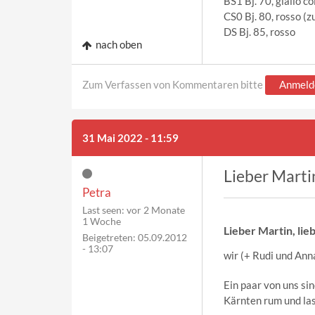
BS1 Bj. 70, giallo c
CS0 Bj. 80, rosso (z
DS Bj. 85, rosso
nach oben
Zum Verfassen von Kommentaren bitte
Anmeld
31 Mai 2022 - 11:59
Lieber Martin
Petra
Last seen:
vor 2 Monate
1 Woche
Lieber Martin, lie
Beigetreten:
05.09.2012
- 13:07
wir (+ Rudi und An
Ein paar von uns sin
Kärnten rum und las