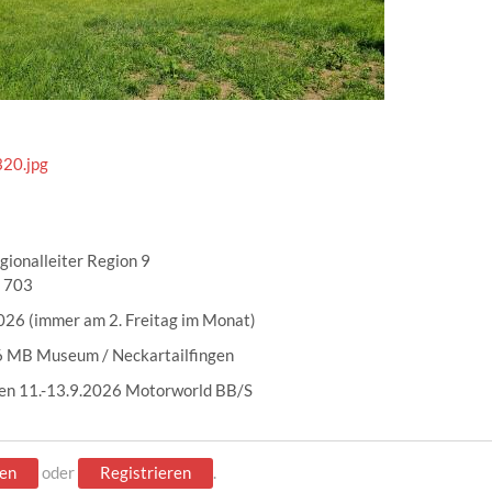
20.jpg
egionalleiter Region 9
0 703
026 (immer am 2. Freitag im Monat)
6 MB Museum / Neckartailfingen
en 11.-13.9.2026 Motorworld BB/S
en
oder
Registrieren
.