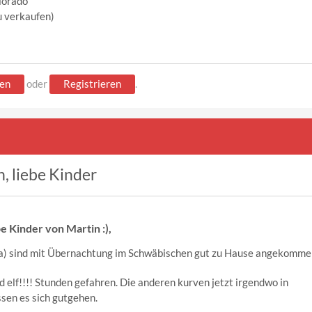
olorado
u verkaufen)
en
oder
Registrieren
.
, liebe Kinder
be Kinder von Martin :),
na) sind mit Übernachtung im Schwäbischen gut zu Hause angekomme
d elf!!!! Stunden gefahren. Die anderen kurven jetzt irgendwo in
sen es sich gutgehen.