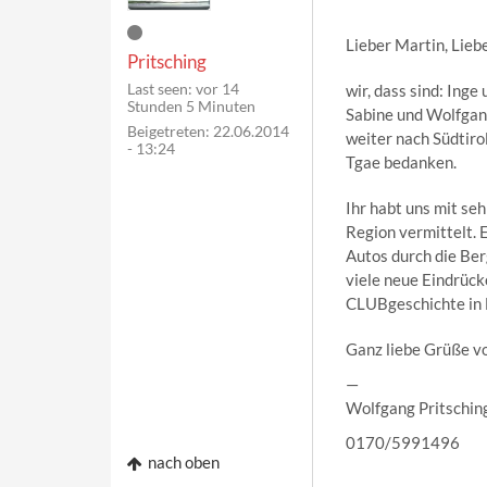
Lieber Martin, Lieb
Pritsching
Last seen:
vor 14
wir, dass sind: Inge
Stunden 5 Minuten
Sabine und Wolfgan
Beigetreten:
22.06.2014
weiter nach Südtirol
- 13:24
Tgae bedanken.
Ihr habt uns mit se
Region vermittelt. 
Autos durch die Ber
viele neue Eindrücke
CLUBgeschichte in E
Ganz liebe Grüße vo
—
Wolfgang Pritschin
0170/5991496
nach oben