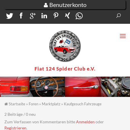
Direkt zum Inhalt
Benutzerkonto
Suc
Su
Fiat 124 Spider Club e.V.
Startseite
»
Foren
»
Marktplatz
»
Kaufgesuch Fahrzeuge
Sie sind hier
2 Beiträge / 0 neu
Zum Verfassen von Kommentaren bitte
Anmelden
oder
Registrieren
.