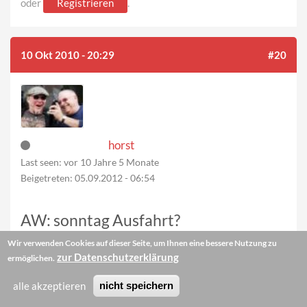
oder
Registrieren
.
10 Okt 2010 - 20:29
#20
horst
Last seen:
vor 10 Jahre 5 Monate
Beigetreten:
05.09.2012 - 06:54
AW: sonntag Ausfahrt?
Wir verwenden Cookies auf dieser Seite, um Ihnen eine bessere Nutzung zu
zur Datenschutzerklärung
ermöglichen.
Hallo
Und danke für den regen zuspruch ich sehe es positiv und
alle akzeptieren
nicht speichern
werde auf kosten meines nachbarn fällige restaurationen