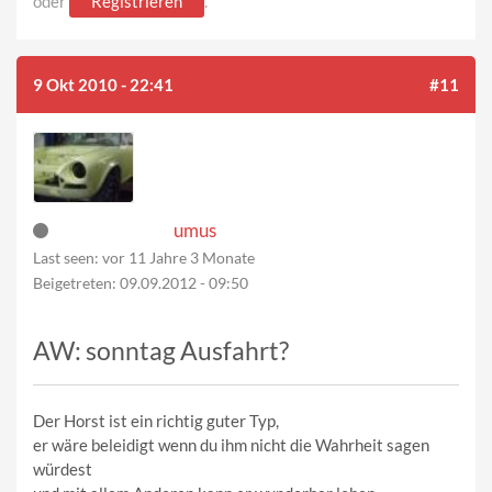
oder
Registrieren
.
9 Okt 2010 - 22:41
#11
umus
Last seen:
vor 11 Jahre 3 Monate
Beigetreten:
09.09.2012 - 09:50
AW: sonntag Ausfahrt?
Der Horst ist ein richtig guter Typ,
er wäre beleidigt wenn du ihm nicht die Wahrheit sagen
würdest