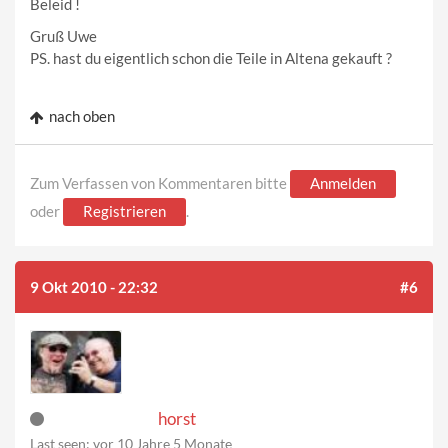
Beleid !
Gruß Uwe
PS. hast du eigentlich schon die Teile in Altena gekauft ?
nach oben
Zum Verfassen von Kommentaren bitte
Anmelden
oder
Registrieren
.
9 Okt 2010 - 22:32
#6
horst
Last seen:
vor 10 Jahre 5 Monate