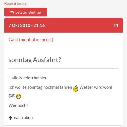
Registrieren
.
Letzter Beitrag
7 Okt 2010 - 21:16
#1
Gast (nicht überprüft)
sonntag Ausfahrt?
Hallo Niederrheinler
Ich wollte sonntag nochmal fahren
Wetter wird wohl
gut
Wer noch?
nach oben