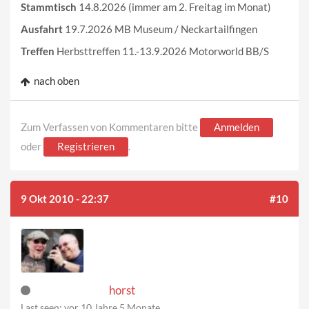
Stammtisch
14.8.2026 (immer am 2. Freitag im Monat)
Ausfahrt
19.7.2026 MB Museum / Neckartailfingen
Treffen
Herbsttreffen 11.-13.9.2026 Motorworld BB/S
nach oben
Zum Verfassen von Kommentaren bitte
Anmelden
oder
Registrieren
.
9 Okt 2010 - 22:37
#10
horst
Last seen:
vor 10 Jahre 5 Monate