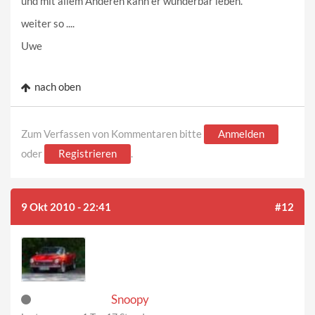
und mit allem Anderen kann er wunderbar leben.
weiter so ....
Uwe
nach oben
Zum Verfassen von Kommentaren bitte
Anmelden
oder
Registrieren
.
9 Okt 2010 - 22:41
#12
Snoopy