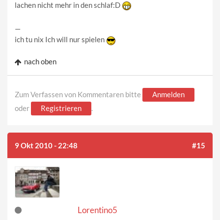
lachen nicht mehr in den schlaf:D
—
ich tu nix Ich will nur spielen
nach oben
Zum Verfassen von Kommentaren bitte
Anmelden
oder
Registrieren
.
9 Okt 2010 - 22:48
#15
Lorentino5