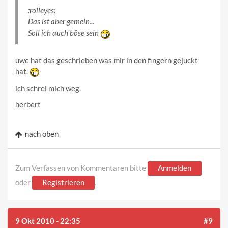
:rolleyes:
Das ist aber gemein...
Soll ich auch böse sein
uwe hat das geschrieben was mir in den fingern gejuckt
hat.
ich schrei mich weg.
herbert
nach oben
Zum Verfassen von Kommentaren bitte
Anmelden
oder
Registrieren
.
9 Okt 2010 - 22:35
#9