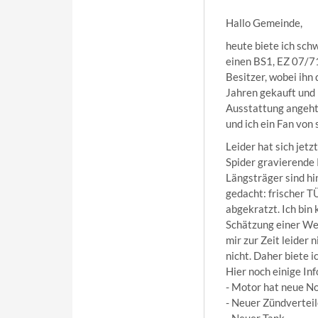
Hallo Gemeinde,
heute biete ich sch
einen BS1, EZ 07/71
Besitzer, wobei ihn 
Jahren gekauft und h
Ausstattung angeht 
und ich ein Fan von 
Leider hat sich jet
Spider gravierende 
Längsträger sind hi
gedacht: frischer T
abgekratzt. Ich bin
Schätzung einer Wer
mir zur Zeit leider 
nicht. Daher biete i
Hier noch einige Inf
- Motor hat neue N
- Neuer Zündverteil
- Neuer Tank