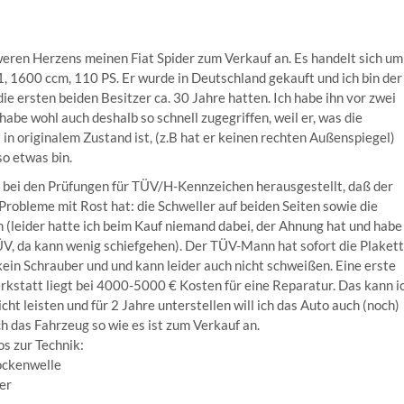
weren Herzens meinen Fiat Spider zum Verkauf an. Es handelt sich um
, 1600 ccm, 110 PS. Er wurde in Deutschland gekauft und ich bin der 
die ersten beiden Besitzer ca. 30 Jahre hatten. Ich habe ihn vor zwei
abe wohl auch deshalb so schnell zugegriffen, weil er, was die
in originalem Zustand ist, (z.B hat er keinen rechten Außenspiegel)
so etwas bin.
zt bei den Prüfungen für TÜV/H-Kennzeichen herausgestellt, daß der
Probleme mit Rost hat: die Schweller auf beiden Seiten sowie die
n (leider hatte ich beim Kauf niemand dabei, der Ahnung hat und habe
ÜV, da kann wenig schiefgehen). Der TÜV-Mann hat sofort die Plaket
 kein Schrauber und und kann leider auch nicht schweißen. Eine erste
kstatt liegt bei 4000-5000 € Kosten für eine Reparatur. Das kann i
nicht leisten und für 2 Jahre unterstellen will ich das Auto auch (noch)
ch das Fahrzeug so wie es ist zum Verkauf an.
os zur Technik:
ockenwelle
er