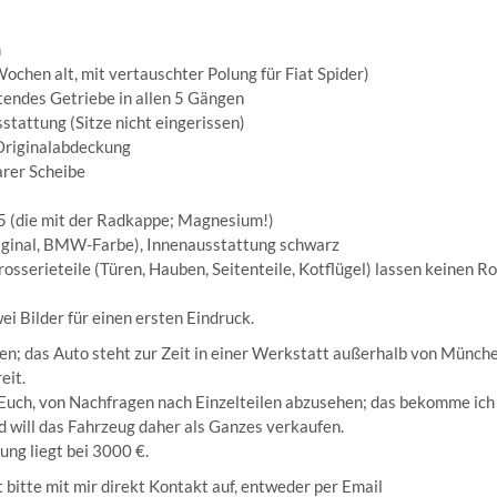
n
Wochen alt, mit vertauschter Polung für Fiat Spider)
tendes Getriebe in allen 5 Gängen
stattung (Sitze nicht eingerissen)
 Originalabdeckung
arer Scheibe
D5 (die mit der Radkappe; Magnesium!)
original, BMW-Farbe), Innenausstattung schwarz
rosserieteile (Türen, Hauben, Seitenteile, Kotflügel) lassen keinen R
ei Bilder für einen ersten Eindruck.
n; das Auto steht zur Zeit in einer Werkstatt außerhalb von Münch
eit.
 Euch, von Nachfragen nach Einzelteilen abzusehen; das bekomme ich
nd will das Fahrzeug daher als Ganzes verkaufen.
ung liegt bei 3000 €.
 bitte mit mir direkt Kontakt auf, entweder per Email