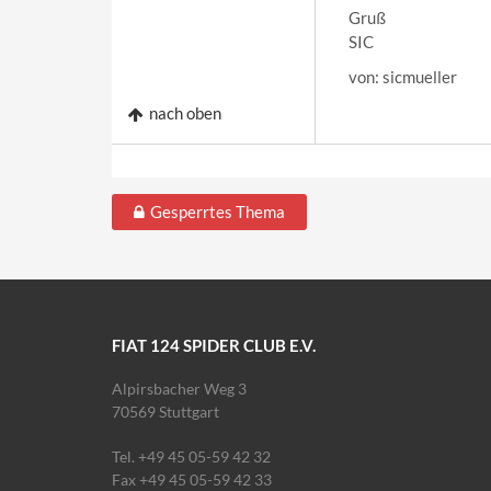
Gruß
SIC
von: sicmueller
nach oben
Gesperrtes Thema
FIAT 124 SPIDER CLUB E.V.
Alpirsbacher Weg 3
70569 Stuttgart
Tel. +49 45 05-59 42 32
Fax +49 45 05-59 42 33