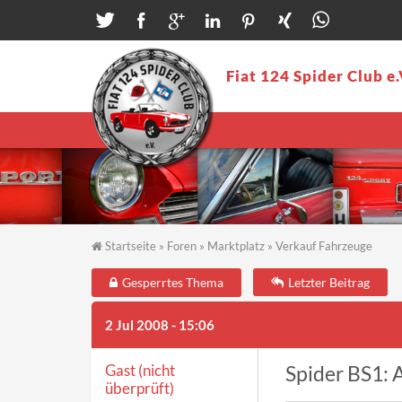
Direkt zum Inhalt
Fiat 124 Spider Club e.
Startseite
»
Foren
»
Marktplatz
»
Verkauf Fahrzeuge
Sie sind hier
Gesperrtes Thema
Letzter Beitrag
2 Jul 2008 - 15:06
Gast (nicht
Spider BS1: 
überprüft)