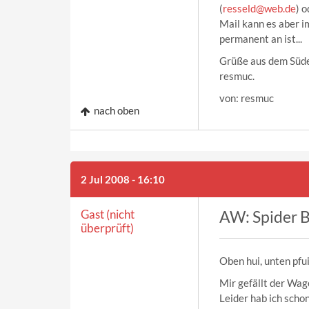
(
resseld@web.de
) 
Mail kann es aber i
permanent an ist...
Grüße aus dem Süd
resmuc.
von: resmuc
nach oben
2 Jul 2008 - 16:10
Gast (nicht
AW: Spider B
überprüft)
Oben hui, unten pfui
Mir gefällt der Wage
Leider hab ich schon