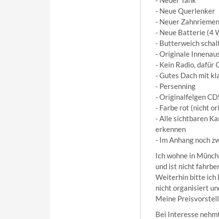
- Neue Querlenker
- Neuer Zahnrieme
- Neue Batterie (4 
- Butterweich schal
- Originale Innenaus
- Kein Radio, dafür
- Gutes Dach mit kl
- Persenning
- Originalfelgen C
- Farbe rot (nicht 
- Alle sichtbaren Ka
erkennen
- Im Anhang noch zw
Ich wohne in Münche
und ist nicht fahrber
Weiterhin bitte ich
nicht organisiert u
Meine Preisvorstell
Bei Interesse nehmt