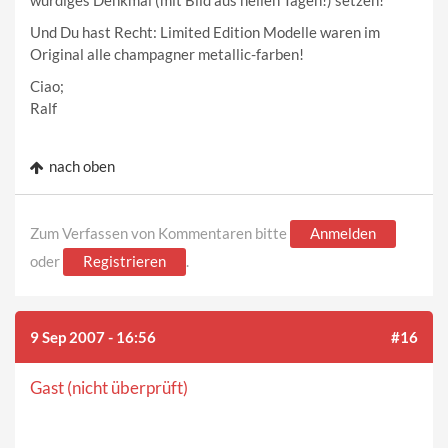
würdiges Denkmal (mit Bild aus heilen Tagen!) setzen!
Und Du hast Recht: Limited Edition Modelle waren im
Original alle champagner metallic-farben!
Ciao;
Ralf
nach oben
Zum Verfassen von Kommentaren bitte
Anmelden
oder
Registrieren
.
9 Sep 2007 - 16:56
#16
Gast (nicht überprüft)