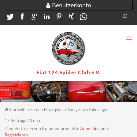
Direkt zum Inhalt
Benutzerkonto
Suc
Su
Fiat 124 Spider Club e.V.
Startseite
»
Foren
»
Marktplatz
»
Kaufgesuch Fahrzeuge
Sie sind hier
17 Beiträge / 0 neu
Zum Verfassen von Kommentaren bitte
Anmelden
oder
Registrieren
.