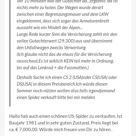
Vor 10 minuten war der Gutachter da...ergebnis :da ist
nichts mehr zu holen. Der Wagen wurde derart
zwischen einer Begrenzungsmauer und dem LKW
eingeklemmt, dass sich sogar das Armaturenbrett
aussieht wie ein Modell der Alpen...
Lange Rede kurzer Sinn die Versicherung zahlt mir den
vollen Gutachterwert (29.300) aus und übernimmt
den Unfallwagen zwecks Verwertung
(Ich glaube nicht das da etwas für die Versicherung
rausschaut.Es ist wiklich KEIN teil mehr in Ordnung,
bis auf das Lenkrad + die Fussmatten.)
Deshalb Suche ich einen CS 2 (USA)oder CS(USA) oder
DS(USA) in diesem Preisbereich.Ich würde diesen
Sommer noch nützen wollen also falls irgendjemand
einen Spider verkauft bitte bei mir melden
Hallo hab auch einen schönen US-Spider zu verkaufen. Ist
Baujahr 1981 und in sehr guten Zustand. Preis liegt bei
ca. € 7.000,00. Würde mich freuen von Dir zu hören .