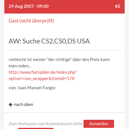
29 Aug 2007 - 09:00
#2
Gast (nicht überprüft)
AW: Suche CS2,CS0,DS USA
vielleicht ist meiner "der richtige" über den Preis kann
man reden...
http://www.fiatspider.de/index.php?
option=com_wrapper&Itemid=178
von: Juan Manuel Fangio
nach oben
Zum Verfassen von Kommentaren bitte
Anmelden