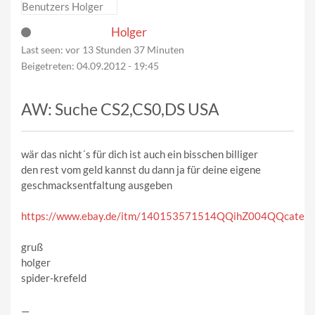
Holger
Last seen:
vor 13 Stunden 37 Minuten
Beigetreten:
04.09.2012 - 19:45
AW: Suche CS2,CS0,DS USA
wär das nicht´s für dich ist auch ein bisschen billiger
den rest vom geld kannst du dann ja für deine eigene
geschmacksentfaltung ausgeben
https://www.ebay.de/itm/140153571514QQihZ004QQca
gruß
holger
spider-krefeld
—