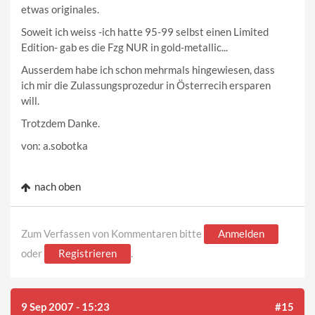
etwas originales.
Soweit ich weiss -ich hatte 95-99 selbst einen Limited
Edition- gab es die Fzg NUR in gold-metallic...
Ausserdem habe ich schon mehrmals hingewiesen, dass
ich mir die Zulassungsprozedur in Österrecih ersparen
will.
Trotzdem Danke.
von: a.sobotka
nach oben
Zum Verfassen von Kommentaren bitte
Anmelden
oder
Registrieren
.
9 Sep 2007 - 15:23
#15