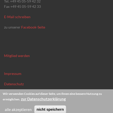
Tel. +49 45 05-59 42 32
Fax +49 45 05-59 42 33
E-Mail schreiben
zu unserer
Facebook-Seite
Mitglied werden
Impressum
Datenschutz
Wir verwenden Cookies auf dieser Seite, um Ihnen eine bessere Nutzung zu
News-Archiv
zur Datenschutzerklärung
ermöglichen.
alle akzeptieren
nicht speichern