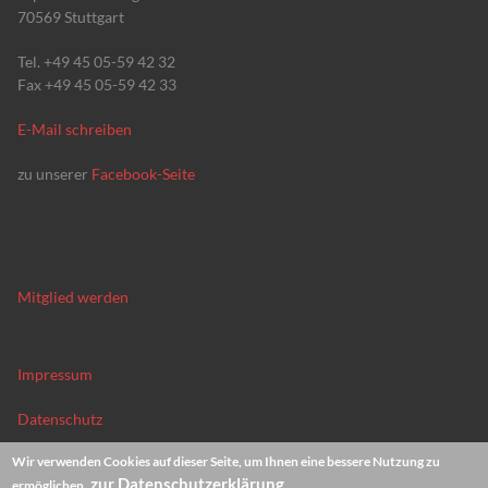
70569 Stuttgart
Tel. +49 45 05-59 42 32
Fax +49 45 05-59 42 33
E-Mail schreiben
zu unserer
Facebook-Seite
Mitglied werden
Impressum
Datenschutz
Wir verwenden Cookies auf dieser Seite, um Ihnen eine bessere Nutzung zu
News-Archiv
zur Datenschutzerklärung
ermöglichen.