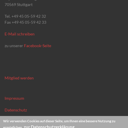
70569 Stuttgart
Tel. +49 45 05-59 42 32
Fax +49 45 05-59 42 33
E-Mail schreiben
zu unserer
Facebook-Seite
Mitglied werden
Impressum
Datenschutz
Wir verwenden Cookies auf dieser Seite, um Ihnen eine bessere Nutzung zu
News-Archiv
zur Datenschutzerklärung
ermöglichen.