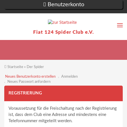
Direkt zum Inhalt
Benutzerkonto
Suc
Su
Fiat 124 Spider Club e.V.
Startseite
»
Der Spider
Sie sind hier
Neues Benutzerkonto erstellen
(aktiver
Anmelden
Reiter)
Neues Passwort anfordern
Haupt-Reiter
REGISTRIERUNG
Voraussetzung für die Freischaltung nach der Registrierung
ist, dass dem Club eine Adresse und mindestens eine
Telefonnummer mitgeteilt werden.