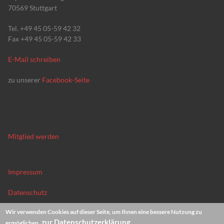
70569 Stuttgart
Tel. +49 45 05-59 42 32
Fax +49 45 05-59 42 33
E-Mail schreiben
zu unserer
Facebook-Seite
Mitglied werden
Impressum
Datenschutz
Wir verwenden Cookies auf dieser Seite, um Ihnen eine bessere Nutzung zu
News-Archiv
zur Datenschutzerklärung
ermöglichen.