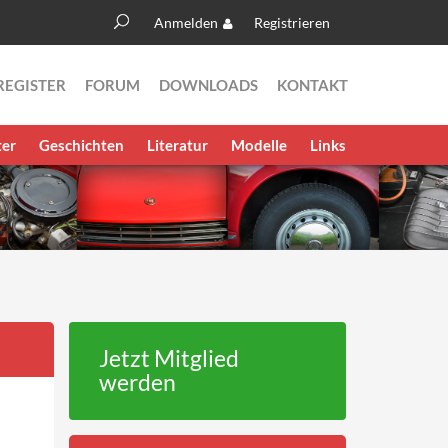
Anmelden
Registrieren
Suche
Suchformular
REGISTER
FORUM
DOWNLOADS
KONTAKT
ter
Geschichten
Literatur
Modelle
Links
Jetzt Mitglied
werden