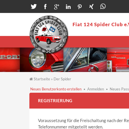
Direkt zum Inhalt
Fiat 124 Spider Club e.
Startseite
»
Der Spider
Sie sind hier
Neues Benutzerkonto erstellen
(aktiver
Anmelden
Neues Pass
Reiter)
Haupt-Reiter
REGISTRIERUNG
Voraussetzung für die Freischaltung nach der Re
Telefonnummer mitgeteilt werden.