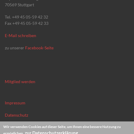
70569 Stuttgart
Tel. +49 45 05-59 42 32
Fax +49 45 05-59 42 33
E-Mail schreiben
zu unserer
Facebook-Seite
Mitglied werden
Impressum
Datenschutz
Wir verwenden Cookies auf dieser Seite, um Ihnen eine bessere Nutzung zu
News-Archiv
zur Datenschutzerklärung
ermöglichen.