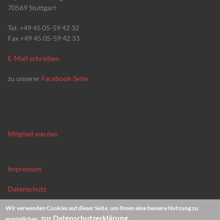
70569 Stuttgart
Tel. +49 45 05-59 42 32
Fax +49 45 05-59 42 33
E-Mail schreiben
zu unserer
Facebook-Seite
Mitglied werden
Impressum
Datenschutz
Wir verwenden Cookies auf dieser Seite, um Ihnen eine bessere Nutzung zu
News-Archiv
zur Datenschutzerklärung
ermöglichen.