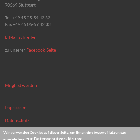
70569 Stuttgart
Tel. +49 45 05-59 42 32
Fax +49 45 05-59 42 33
E-Mail schreiben
zu unserer
Facebook-Seite
Mitglied werden
Impressum
Datenschutz
Wir verwenden Cookies auf dieser Seite, um Ihnen eine bessere Nutzung zu
News-Archiv
zur Datenschutzerklärung
ermöglichen.