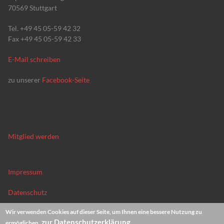
70569 Stuttgart
Tel. +49 45 05-59 42 32
Fax +49 45 05-59 42 33
E-Mail schreiben
zu unserer
Facebook-Seite
Mitglied werden
Impressum
Datenschutz
Wir verwenden Cookies auf dieser Seite, um Ihnen eine bessere Nutzung zu
News-Archiv
zur Datenschutzerklärung
ermöglichen.