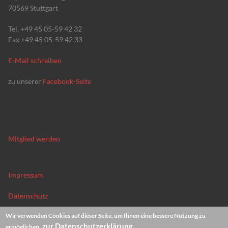
70569 Stuttgart
Tel. +49 45 05-59 42 32
Fax +49 45 05-59 42 33
E-Mail schreiben
zu unserer
Facebook-Seite
Mitglied werden
Impressum
Datenschutz
Wir verwenden Cookies auf dieser Seite, um Ihnen eine bessere Nutzung zu
News-Archiv
zur Datenschutzerklärung
ermöglichen.