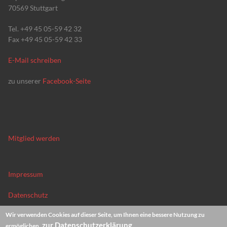
70569 Stuttgart
Tel. +49 45 05-59 42 32
Fax +49 45 05-59 42 33
E-Mail schreiben
zu unserer
Facebook-Seite
Mitglied werden
Impressum
Datenschutz
Wir verwenden Cookies auf dieser Seite, um Ihnen eine bessere Nutzung zu
News-Archiv
zur Datenschutzerklärung
ermöglichen.