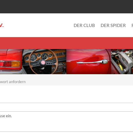
V.
DER CLUB
DER SPIDER
wort anfordern
se ein.