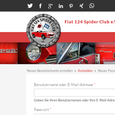
Direkt zum Inhalt
Fiat 124 Spider Club e.
Neues Benutzerkonto erstellen
Anmelden
(aktiver
Neues Pass
Reiter)
Haupt-Reiter
Benutzername oder E-Mail-Adresse
*
Geben Sie Ihren Benutzernamen oder Ihre E-Mail-Adres
Passwort
*