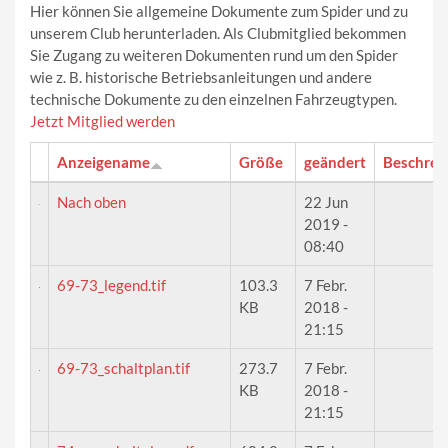
Hier können Sie allgemeine Dokumente zum Spider und zu
unserem Club herunterladen. Als Clubmitglied bekommen
Sie Zugang zu weiteren Dokumenten rund um den Spider
wie z. B. historische Betriebsanleitungen und andere
technische Dokumente zu den einzelnen Fahrzeugtypen.
Jetzt Mitglied werden
Anzeigename
Größe
geändert
Beschrei
Nach oben
22 Jun
2019 -
08:40
69-73_legend.tif
103.3
7 Febr.
KB
2018 -
21:15
69-73_schaltplan.tif
273.7
7 Febr.
KB
2018 -
21:15