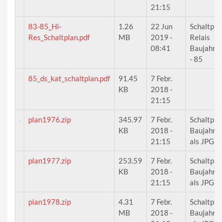
21:15
83-85_Hi-
1.26
22 Jun
Schaltplan
Res_Schaltplan.pdf
MB
2019 -
Relais
08:41
Baujahr 
- 85
85_ds_kat_schaltplan.pdf
91.45
7 Febr.
KB
2018 -
21:15
plan1976.zip
345.97
7 Febr.
Schaltpla
KB
2018 -
Baujahr 
21:15
als JPG-B
plan1977.zip
253.59
7 Febr.
Schaltpla
KB
2018 -
Baujahr 
21:15
als JPG-B
plan1978.zip
4.31
7 Febr.
Schaltpla
MB
2018 -
Baujahr 