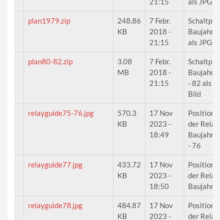
21:15
als JPG-B
plan1979.zip
248.86
7 Febr.
Schaltpla
KB
2018 -
Baujahr 
21:15
als JPG-B
plan80-82.zip
3.08
7 Febr.
Schaltpla
MB
2018 -
Baujahr 
21:15
- 82 als J
Bild
relayguide75-76.jpg
570.3
17 Nov
Positione
KB
2023 -
der Relais
18:49
Baujahr 
- 76
relayguide77.jpg
433.72
17 Nov
Positione
KB
2023 -
der Relais
18:50
Baujahr 
relayguide78.jpg
484.87
17 Nov
Positione
KB
2023 -
der Relais