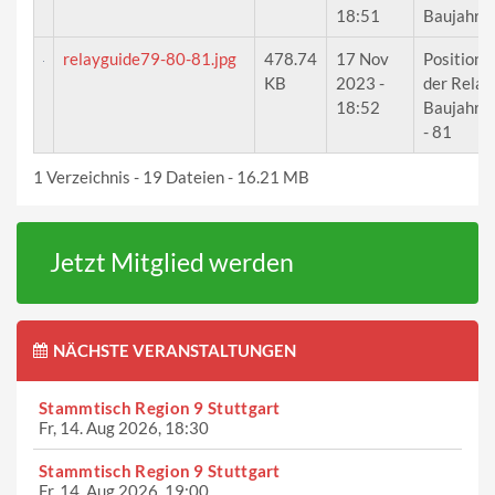
18:51
Baujahr 
relayguide79-80-81.jpg
478.74
17 Nov
Positione
KB
2023 -
der Relais
18:52
Baujahr 
- 81
1 Verzeichnis - 19 Dateien - 16.21 MB
Jetzt Mitglied werden
NÄCHSTE VERANSTALTUNGEN
Stammtisch Region 9 Stuttgart
Fr, 14. Aug 2026, 18:30
Stammtisch Region 9 Stuttgart
Fr, 14. Aug 2026, 19:00