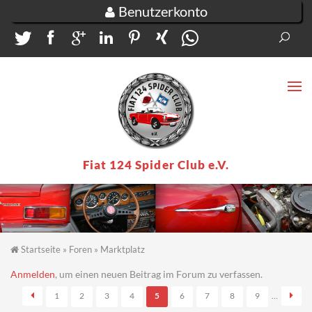
Direkt zum Inhalt
Benutzerkonto
Suc
Su
Fiat 124 Spider Club e.V.
Startseite
»
Foren
»
Marktplatz
Sie sind hier
Seiten
Anmelden
, um einen neuen Beitrag im Forum zu verfassen.
1
2
3
4
5
6
7
8
9
…