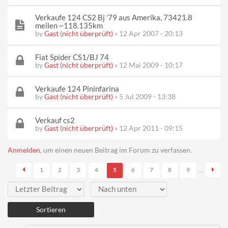
Verkaufe 124 CS2 Bj '79 aus Amerika, 73421.8
meilen ~118.135km
by
Gast (nicht überprüft)
» 12 Apr 2007 - 20:13
Fiat Spider CS1/BJ 74
by
Gast (nicht überprüft)
» 12 Mai 2009 - 10:17
Verkaufe 124 Pininfarina
by
Gast (nicht überprüft)
» 5 Jul 2009 - 13:38
Verkauf cs2
by
Gast (nicht überprüft)
» 12 Apr 2011 - 09:15
Seiten
Anmelden
, um einen neuen Beitrag im Forum zu verfassen.
1
2
3
4
5
6
7
8
9
…
Sortieren nach
Sortieren