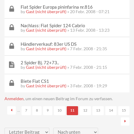
Fiat Spider Europa pininfarina nr.816
by
Gast (nicht überprüft)
» 20 Febr. 2008 - 07:21
Nachlass: Fiat Spider 124 Cabrio
by
Gast (nicht überprüft)
» 13 Febr. 2008 - 13:23
Händlerverkauf: 83er US DS
by
Gast (nicht überprüft)
» 7 Febr. 2008 - 21:35
2 Spider Bj. 72+73..
by
Gast (nicht überprüft)
» 7 Febr. 2008 - 21:15
Biete Fiat CS1
by
Gast (nicht überprüft)
» 3 Febr. 2008 - 19:29
Seiten
Anmelden
, um einen neuen Beitrag im Forum zu verfassen.
…
7
8
9
10
11
12
13
14
15
Sortieren nach
Sortieren